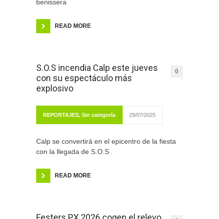
benissera
READ MORE
S.O.S incendia Calp este jueves
0
con su espectáculo más
explosivo
REPORTAJES
,
Sin categoría
29/07/2025
Calp se convertirá en el epicentro de la fiesta
con la llegada de S.O.S
READ MORE
Festers PX 2026 cogen el relevo