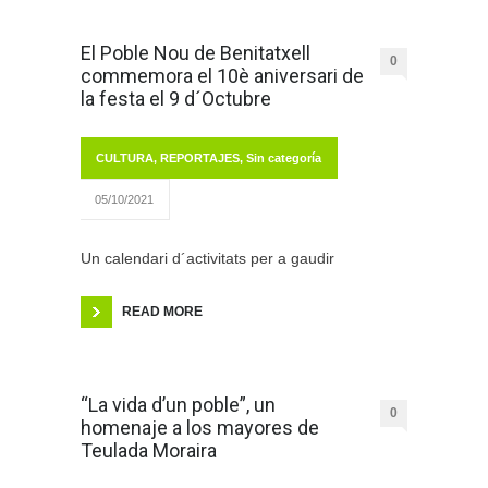
El Poble Nou de Benitatxell
0
commemora el 10è aniversari de
la festa el 9 d´Octubre
CULTURA
,
REPORTAJES
,
Sin categoría
05/10/2021
Un calendari d´activitats per a gaudir
READ MORE
“La vida d’un poble”, un
0
homenaje a los mayores de
Teulada Moraira