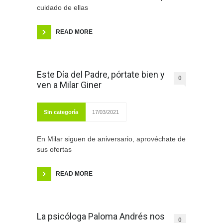
cuidado de ellas
READ MORE
Este Día del Padre, pórtate bien y
0
ven a Milar Giner
Sin categoría
17/03/2021
En Milar siguen de aniversario, aprovéchate de
sus ofertas
READ MORE
La psicóloga Paloma Andrés nos
0