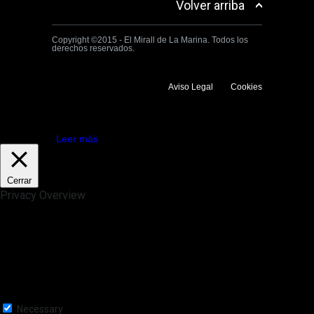
Volver arriba
Copyright ©2015 - El Mirall de La Marina. Todos los
derechos reservados.
Aviso Legal
Cookies
Utilizamos cookies propias y de terceros para mejorar la experiencia
de navegación. Si continuas navegando consideramos que aceptas su
uso.
Aceptar
Leer más
Cerrar
Privacy Overview
This website uses cookies to improve your experience while you
navigate through the website. Out of these, the cookies that are
categorized as necessary are stored on your browser as they are
essential for the working of basic functionalities of the website. We also
use third-party cookies that help us analyze and understand how you
use this website. These cookies will be stored in your browser only
with your consent. You also have the option to opt-out of these
cookies. But opting out of some of these cookies may affect your
browsing experience.
Necessary
Necessary