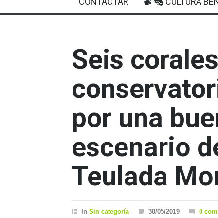
CONTACTAR
📽 🎭 CULTURA BEN
Seis corales
conservator
por una bue
escenario de
Teulada Mor
In
Sin categoría
30/05/2019
0 com