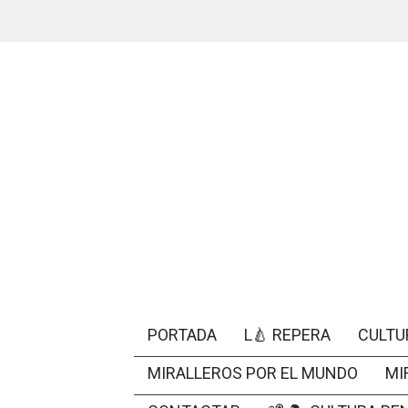
PORTADA
L🍐 REPERA
CULTU
MIRALLEROS POR EL MUNDO
MI