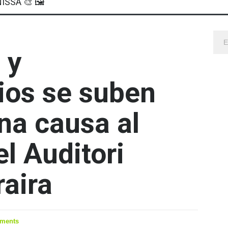
ISSA 🎨 🖼
 y
ios se suben
na causa al
l Auditori
aira
ments