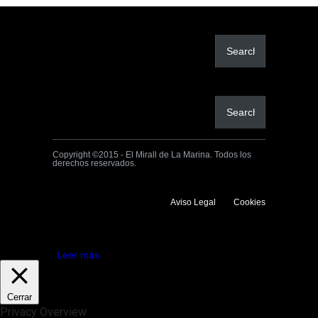
Copyright ©2015 - El Mirall de La Marina. Todos los
derechos reservados.
Aviso Legal
Cookies
Utilizamos cookies propias y de terceros para mejorar la experiencia
de navegación. Si continuas navegando consideramos que aceptas su
uso.
Aceptar
Leer más
Cerrar
Privacy Overview