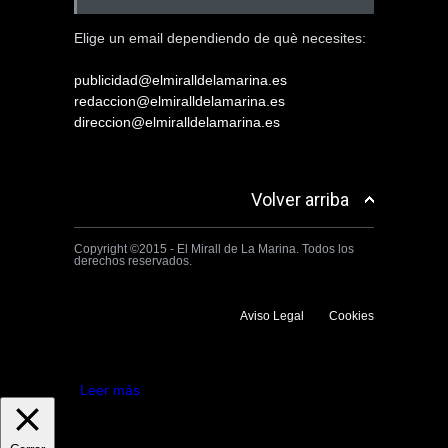
Elige un email dependiendo de què necesites:
publicidad@elmiralldelamarina.es
redaccion@elmiralldelamarina.es
direccion@elmiralldelamarina.es
Volver arriba
Copyright ©2015 - El Mirall de La Marina. Todos los
derechos reservados.
Aviso Legal
Cookies
Utilizamos cookies propias y de terceros para mejorar la experiencia
de navegación. Si continuas navegando consideramos que aceptas su
uso.
Aceptar
Leer más