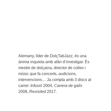
Alemany, líder de DolçTabJazz, és una
ànima inquieta amb afán d’investigar. És
mestre de dolçaina, director de colles i
músic que fa concerts, audicions,
intervencions… Ja compta amb 3 discs al
carrer:
Infusió
2004,
Carrera de galls
2008,
Revisited
2017.