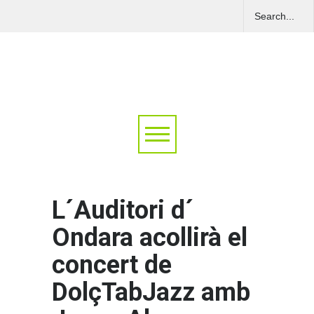
L´Auditori d´
Ondara acollirà el
concert de
DolçTabJazz amb