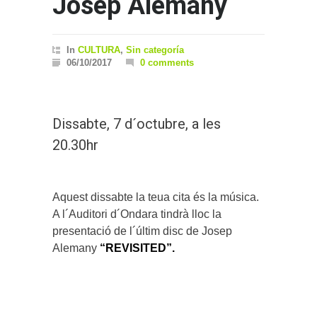
Josep Alemany
In
CULTURA
,
Sin categoría
06/10/2017
0 comments
Dissabte, 7 d´octubre, a les
20.30hr
Aquest dissabte la teua cita és la música.
A l´Auditori d´Ondara tindrà lloc la
presentació de l´últim disc de Josep
Alemany
“REVISITED”.