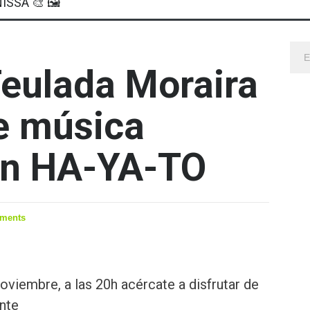
ISSA 🎨 🖼
Teulada Moraira
de música
on HA-YA-TO
ments
oviembre, a las 20h acércate a disfrutar de
nte