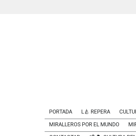
PORTADA
L🍐 REPERA
CULTU
MIRALLEROS POR EL MUNDO
MI