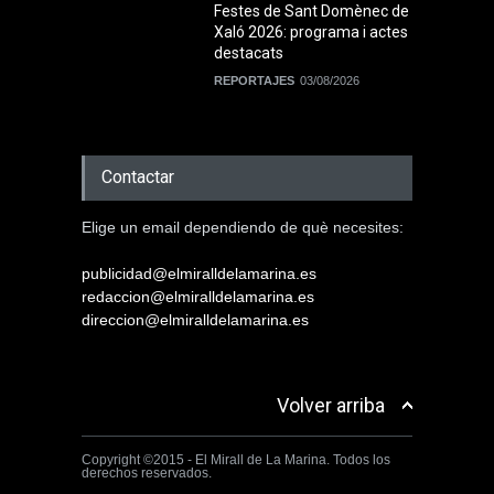
Festes de Sant Domènec de
Xaló 2026: programa i actes
destacats
REPORTAJES
03/08/2026
Contactar
Elige un email dependiendo de què necesites:
publicidad@elmiralldelamarina.es
redaccion@elmiralldelamarina.es
direccion@elmiralldelamarina.es
Volver arriba
Copyright ©2015 - El Mirall de La Marina. Todos los
derechos reservados.