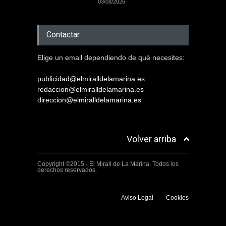
03/08/2026
Contactar
Elige un email dependiendo de què necesites:
publicidad@elmiralldelamarina.es
redaccion@elmiralldelamarina.es
direccion@elmiralldelamarina.es
Volver arriba
Copyright ©2015 - El Mirall de La Marina. Todos los
derechos reservados.
Aviso Legal
Cookies
Utilizamos cookies propias y de terceros para mejorar la experiencia