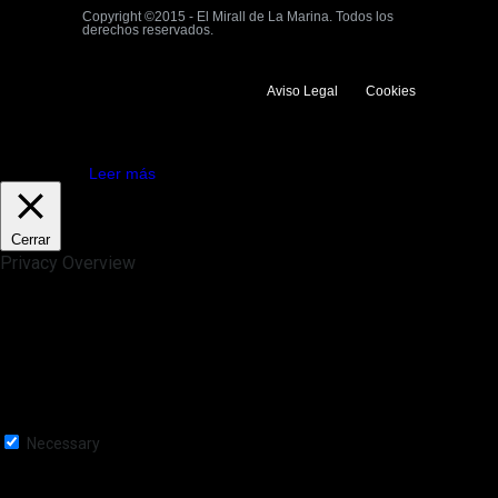
Copyright ©2015 - El Mirall de La Marina. Todos los
derechos reservados.
Aviso Legal
Cookies
Utilizamos cookies propias y de terceros para mejorar la experiencia
de navegación. Si continuas navegando consideramos que aceptas su
uso.
Aceptar
Leer más
Cerrar
Privacy Overview
This website uses cookies to improve your experience while you
navigate through the website. Out of these, the cookies that are
categorized as necessary are stored on your browser as they are
essential for the working of basic functionalities of the website. We also
use third-party cookies that help us analyze and understand how you
use this website. These cookies will be stored in your browser only
with your consent. You also have the option to opt-out of these
cookies. But opting out of some of these cookies may affect your
browsing experience.
Necessary
Necessary
Siempre activado
Necessary cookies are absolutely essential for the website to function
properly. This category only includes cookies that ensures basic