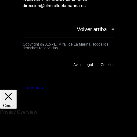
direccion@elmiralldelamarina.es
Volver arriba
Copyright ©2015 - El Mirall de La Marina. Todos los
derechos reservados.
Aviso Legal
Cookies
Utilizamos cookies propias y de terceros para mejorar la experiencia
de navegación. Si continuas navegando consideramos que aceptas su
uso.
Aceptar
Leer más
Cerrar
Privacy Overview
This website uses cookies to improve your experience while you
navigate through the website. Out of these, the cookies that are
categorized as necessary are stored on your browser as they are
essential for the working of basic functionalities of the website. We also
use third-party cookies that help us analyze and understand how you