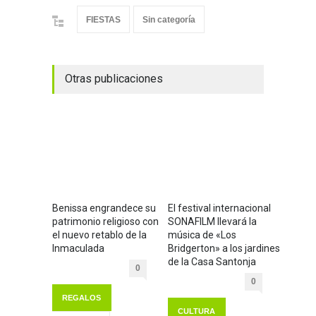
FIESTAS
Sin categoría
Otras publicaciones
Benissa engrandece su
El festival internacional
patrimonio religioso con
SONAFILM llevará la
el nuevo retablo de la
música de «Los
Inmaculada
Bridgerton» a los jardines
de la Casa Santonja
0
0
REGALOS
CULTURA