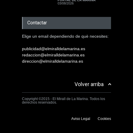
PORTAL DE LA MARINA
03/08/2026
Contactar
Elige un email dependiendo de què necesites:
publicidad@elmiralldelamarina.es
redaccion@elmiralldelamarina.es
direccion@elmiralldelamarina.es
Volver arriba
Copyright ©2015 - El Mirall de La Marina. Todos los
derechos reservados.
Aviso Legal
Cookies
Utilizamos cookies propias y de terceros para mejorar la experiencia