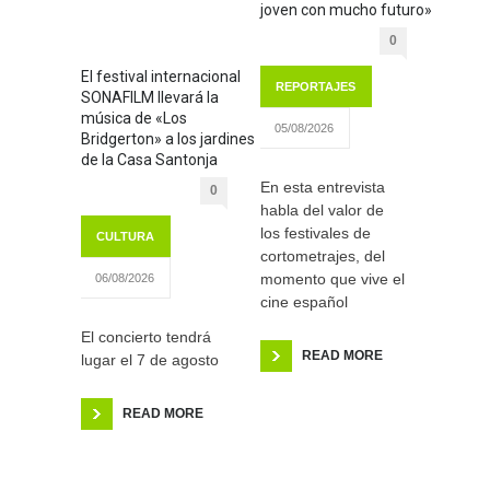
joven con mucho futuro»
0
El festival internacional
REPORTAJES
SONAFILM llevará la
música de «Los
05/08/2026
Bridgerton» a los jardines
de la Casa Santonja
En esta entrevista
0
habla del valor de
los festivales de
CULTURA
cortometrajes, del
momento que vive el
06/08/2026
cine español
El concierto tendrá
READ MORE
lugar el 7 de agosto
READ MORE