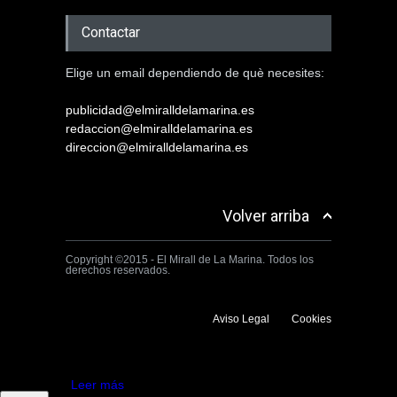
Contactar
Elige un email dependiendo de què necesites:
publicidad@elmiralldelamarina.es
redaccion@elmiralldelamarina.es
direccion@elmiralldelamarina.es
Volver arriba
Copyright ©2015 - El Mirall de La Marina. Todos los
derechos reservados.
Aviso Legal
Cookies
Utilizamos cookies propias y de terceros para mejorar la experiencia
de navegación. Si continuas navegando consideramos que aceptas su
uso.
Aceptar
Leer más