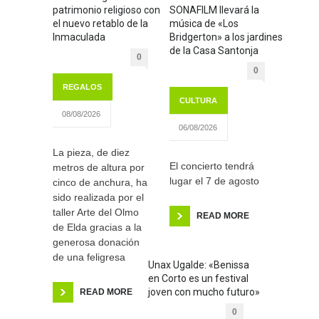
patrimonio religioso con
SONAFILM llevará la
el nuevo retablo de la
música de «Los
Inmaculada
Bridgerton» a los jardines
de la Casa Santonja
0
0
REGALOS
CULTURA
08/08/2026
06/08/2026
La pieza, de diez
El concierto tendrá
metros de altura por
lugar el 7 de agosto
cinco de anchura, ha
sido realizada por el
taller Arte del Olmo
READ MORE
de Elda gracias a la
generosa donación
de una feligresa
Unax Ugalde: «Benissa
en Corto es un festival
joven con mucho futuro»
READ MORE
0