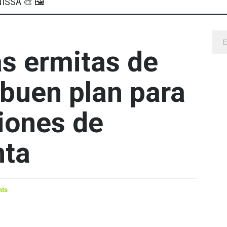
ISSA 🎨 🖼
as ermitas de
 buen plan para
iones de
ta
ts