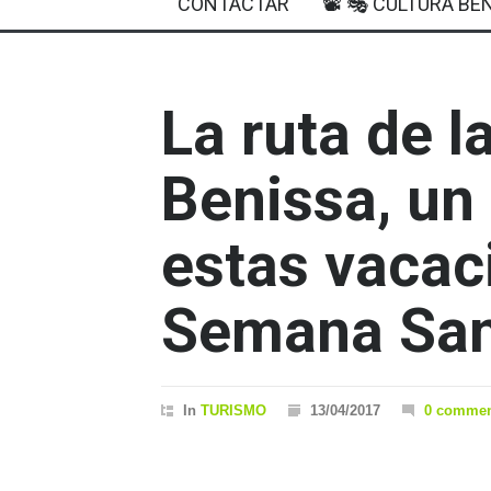
CONTACTAR
📽 🎭 CULTURA BEN
La ruta de l
Benissa, un
estas vacac
Semana San
In
TURISMO
13/04/2017
0 commen