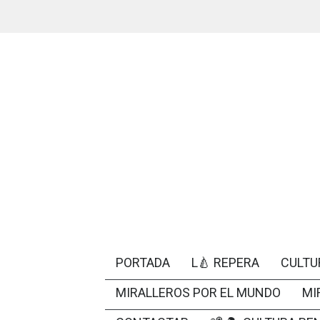
PORTADA
L🍐 REPERA
CULTU
MIRALLEROS POR EL MUNDO
MI