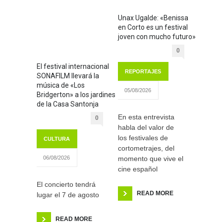
Unax Ugalde: «Benissa
en Corto es un festival
joven con mucho futuro»
0
El festival internacional
REPORTAJES
SONAFILM llevará la
música de «Los
05/08/2026
Bridgerton» a los jardines
de la Casa Santonja
En esta entrevista
0
habla del valor de
los festivales de
CULTURA
cortometrajes, del
momento que vive el
06/08/2026
cine español
El concierto tendrá
READ MORE
lugar el 7 de agosto
READ MORE