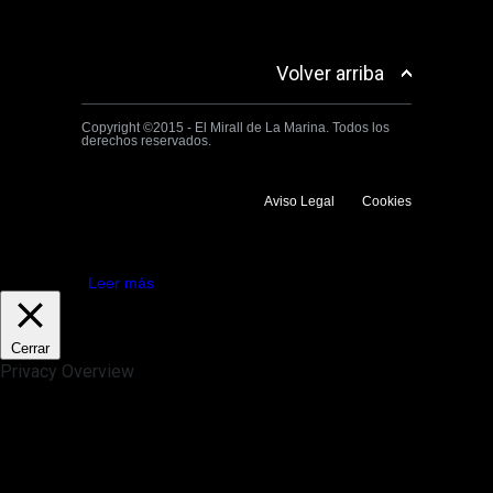
Volver arriba
Copyright ©2015 - El Mirall de La Marina. Todos los
derechos reservados.
Aviso Legal
Cookies
Utilizamos cookies propias y de terceros para mejorar la experiencia
de navegación. Si continuas navegando consideramos que aceptas su
uso.
Aceptar
Leer más
Cerrar
Privacy Overview
This website uses cookies to improve your experience while you
navigate through the website. Out of these, the cookies that are
categorized as necessary are stored on your browser as they are
essential for the working of basic functionalities of the website. We also
use third-party cookies that help us analyze and understand how you
use this website. These cookies will be stored in your browser only
with your consent. You also have the option to opt-out of these