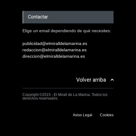
Contactar
Elige un email dependiendo de què necesites:
publicidad@elmiralldelamarina.es
redaccion@elmiralldelamarina.es
direccion@elmiralldelamarina.es
Volver arriba
Copyright ©2015 - El Mirall de La Marina. Todos los
derechos reservados.
Aviso Legal
Cookies
Utilizamos cookies propias y de terceros para mejorar la experiencia
de navegación. Si continuas navegando consideramos que aceptas su