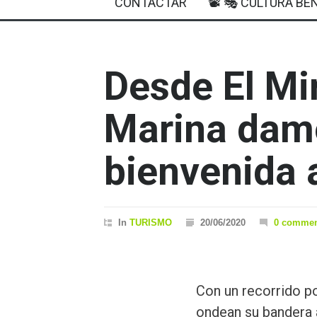
CONTACTAR
📽 🎭 CULTURA BEN
Desde El Mir
Marina dam
bienvenida 
In
TURISMO
20/06/2020
0 commen
Con un recorrido po
ondean su bandera az