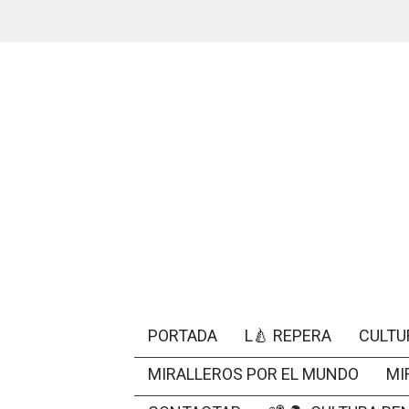
PORTADA
L🍐 REPERA
CULTU
MIRALLEROS POR EL MUNDO
MI