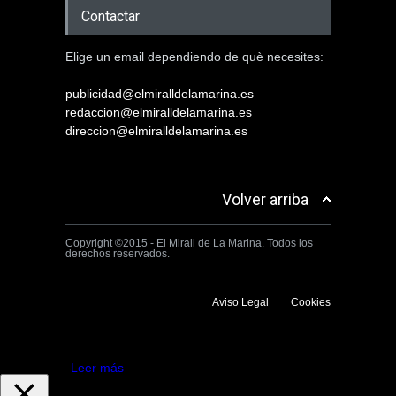
Contactar
Elige un email dependiendo de què necesites:
publicidad@elmiralldelamarina.es
redaccion@elmiralldelamarina.es
direccion@elmiralldelamarina.es
Volver arriba
Copyright ©2015 - El Mirall de La Marina. Todos los
derechos reservados.
Aviso Legal
Cookies
Utilizamos cookies propias y de terceros para mejorar la experiencia
de navegación. Si continuas navegando consideramos que aceptas su
uso.
Aceptar
Leer más