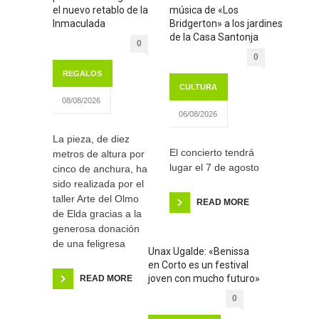
el nuevo retablo de la
música de «Los
Inmaculada
Bridgerton» a los jardines
de la Casa Santonja
0
0
REGALOS
CULTURA
08/08/2026
06/08/2026
La pieza, de diez
El concierto tendrá
metros de altura por
lugar el 7 de agosto
cinco de anchura, ha
sido realizada por el
taller Arte del Olmo
READ MORE
de Elda gracias a la
generosa donación
de una feligresa
Unax Ugalde: «Benissa
en Corto es un festival
joven con mucho futuro»
READ MORE
0