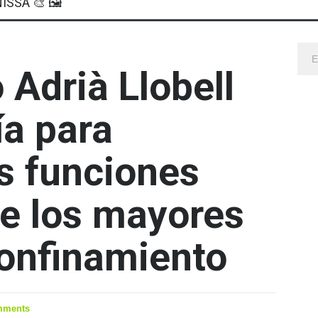
ISSA 🎨 🖼
 Adrià Llobell
ía para
as funciones
de los mayores
confinamiento
mments