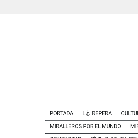
PORTADA
L🍐 REPERA
CULTU
MIRALLEROS POR EL MUNDO
MI