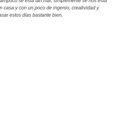
tampoco se está tan mal, simplemente se nos está
 casa y con un poco de ingenio, creatividad y
sar estos días bastante bien.