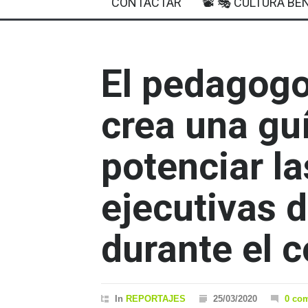
CONTACTAR
📽 🎭 CULTURA BEN
El pedagogo
crea una gu
potenciar l
ejecutivas 
durante el 
In
REPORTAJES
25/03/2020
0 co