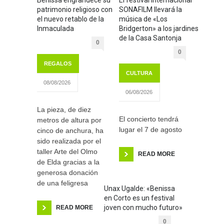
patrimonio religioso con
SONAFILM llevará la
el nuevo retablo de la
música de «Los
Inmaculada
Bridgerton» a los jardines
de la Casa Santonja
0
0
REGALOS
CULTURA
08/08/2026
06/08/2026
La pieza, de diez
El concierto tendrá
metros de altura por
lugar el 7 de agosto
cinco de anchura, ha
sido realizada por el
taller Arte del Olmo
READ MORE
de Elda gracias a la
generosa donación
de una feligresa
Unax Ugalde: «Benissa
en Corto es un festival
joven con mucho futuro»
READ MORE
0