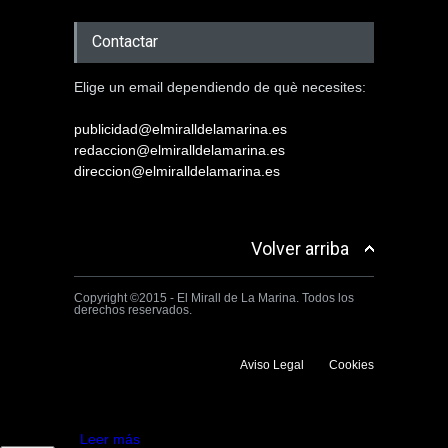
Contactar
Elige un email dependiendo de què necesites:
publicidad@elmiralldelamarina.es
redaccion@elmiralldelamarina.es
direccion@elmiralldelamarina.es
Volver arriba
Copyright ©2015 - El Mirall de La Marina. Todos los
derechos reservados.
Aviso Legal
Cookies
Utilizamos cookies propias y de terceros para mejorar la experiencia
de navegación. Si continuas navegando consideramos que aceptas su
uso.
Aceptar
Leer más