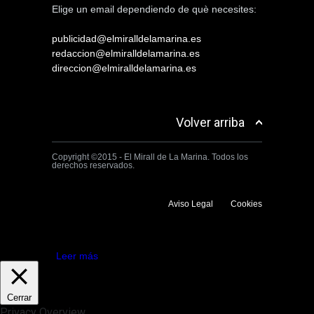
Elige un email dependiendo de què necesites:
publicidad@elmiralldelamarina.es
redaccion@elmiralldelamarina.es
direccion@elmiralldelamarina.es
Volver arriba
Copyright ©2015 - El Mirall de La Marina. Todos los
derechos reservados.
Aviso Legal
Cookies
Utilizamos cookies propias y de terceros para mejorar la experiencia
de navegación. Si continuas navegando consideramos que aceptas su
uso.
Aceptar
Leer más
Cerrar
Privacy Overview