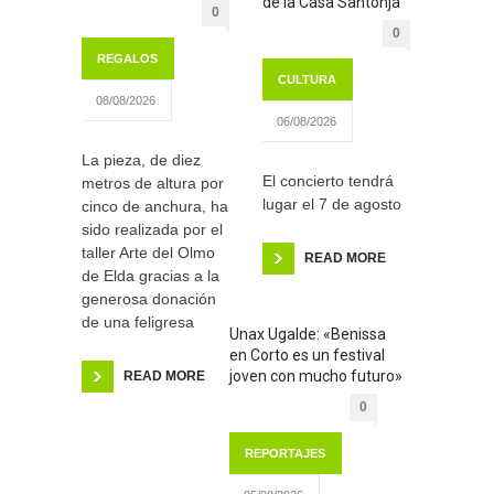
de la Casa Santonja
0
0
REGALOS
CULTURA
08/08/2026
06/08/2026
La pieza, de diez
El concierto tendrá
metros de altura por
lugar el 7 de agosto
cinco de anchura, ha
sido realizada por el
taller Arte del Olmo
READ MORE
de Elda gracias a la
generosa donación
de una feligresa
Unax Ugalde: «Benissa
en Corto es un festival
joven con mucho futuro»
READ MORE
0
REPORTAJES