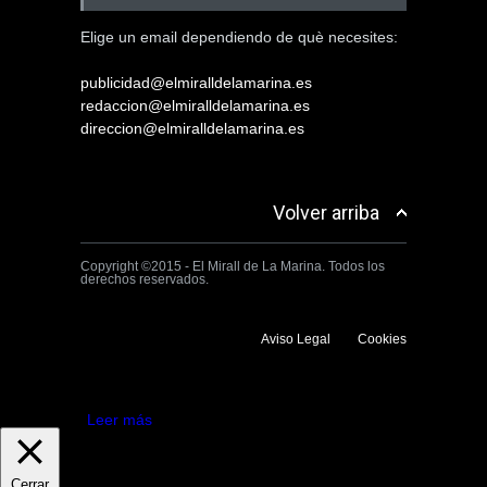
Elige un email dependiendo de què necesites:
publicidad@elmiralldelamarina.es
redaccion@elmiralldelamarina.es
direccion@elmiralldelamarina.es
Volver arriba
Copyright ©2015 - El Mirall de La Marina. Todos los
derechos reservados.
Aviso Legal
Cookies
Utilizamos cookies propias y de terceros para mejorar la experiencia
de navegación. Si continuas navegando consideramos que aceptas su
uso.
Aceptar
Leer más
Cerrar