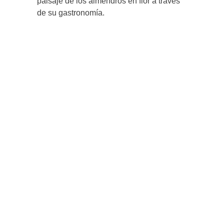
paisaje de los almendros en flor a través
de su gastronomía.