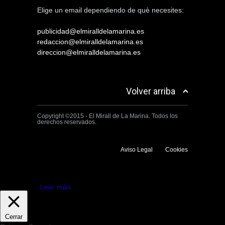
Elige un email dependiendo de què necesites:
publicidad@elmiralldelamarina.es
redaccion@elmiralldelamarina.es
direccion@elmiralldelamarina.es
Volver arriba
Copyright ©2015 - El Mirall de La Marina. Todos los
derechos reservados.
Aviso Legal
Cookies
Utilizamos cookies propias y de terceros para mejorar la experiencia
de navegación. Si continuas navegando consideramos que aceptas su
uso.
Aceptar
Leer más
Cerrar