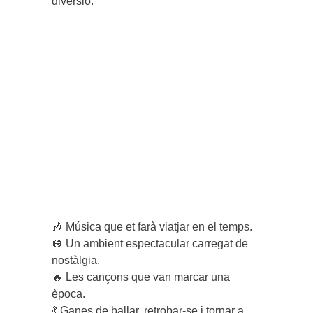
diversió.
🎶 Música que et farà viatjar en el temps.
🪩 Un ambient espectacular carregat de
nostàlgia.
🔥 Les cançons que van marcar una
època.
💃 Ganes de ballar, retrobar-se i tornar a