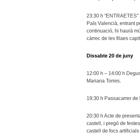
23:30 h “ENTRAETES” de
País Valencià, entrant pe
continuació, hi haurà mú
càrrec de les filaes cap
Dissabte 20 de juny
12:00 h – 14:00 h Degus
Mariana Torres.
19:30 h Passacarrer de b
20:30 h Acte de presenta
castell, i pregó de feste
castell de focs artificia