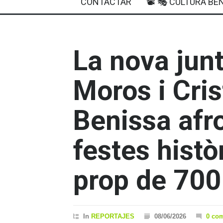
CONTACTAR
📽 🎭 CULTURA BEN
La nova junt
Moros i Cris
Benissa afr
festes hist
prop de 700
In
REPORTAJES
08/06/2026
0 co