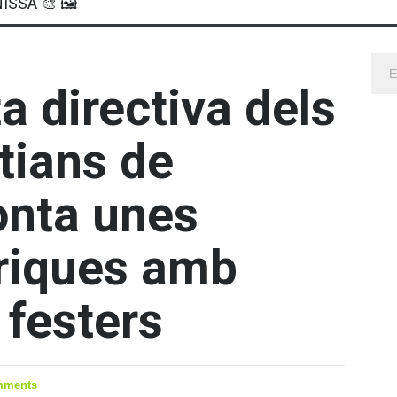
ISSA 🎨 🖼
a directiva dels
tians de
onta unes
òriques amb
 festers
mments