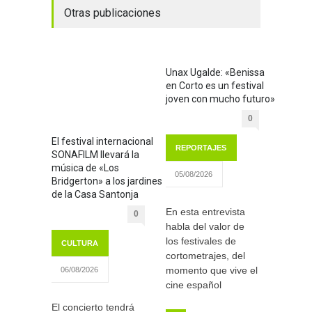
Otras publicaciones
Unax Ugalde: «Benissa
en Corto es un festival
joven con mucho futuro»
0
El festival internacional
REPORTAJES
SONAFILM llevará la
música de «Los
05/08/2026
Bridgerton» a los jardines
de la Casa Santonja
En esta entrevista
0
habla del valor de
los festivales de
CULTURA
cortometrajes, del
momento que vive el
06/08/2026
cine español
El concierto tendrá