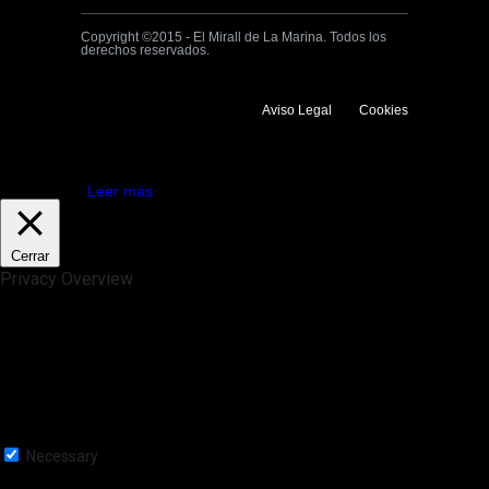
Copyright ©2015 - El Mirall de La Marina. Todos los
derechos reservados.
Aviso Legal
Cookies
Utilizamos cookies propias y de terceros para mejorar la experiencia
de navegación. Si continuas navegando consideramos que aceptas su
uso.
Aceptar
Leer más
Cerrar
Privacy Overview
This website uses cookies to improve your experience while you
navigate through the website. Out of these, the cookies that are
categorized as necessary are stored on your browser as they are
essential for the working of basic functionalities of the website. We also
use third-party cookies that help us analyze and understand how you
use this website. These cookies will be stored in your browser only
with your consent. You also have the option to opt-out of these
cookies. But opting out of some of these cookies may affect your
browsing experience.
Necessary
Necessary
Siempre activado
Necessary cookies are absolutely essential for the website to function