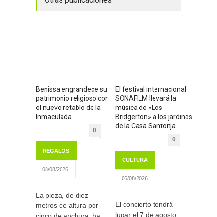
Otras publicaciones
Benissa engrandece su
El festival internacional
patrimonio religioso con
SONAFILM llevará la
el nuevo retablo de la
música de «Los
Inmaculada
Bridgerton» a los jardines
de la Casa Santonja
0
0
REGALOS
CULTURA
08/08/2026
06/08/2026
La pieza, de diez
El concierto tendrá
metros de altura por
lugar el 7 de agosto
cinco de anchura, ha