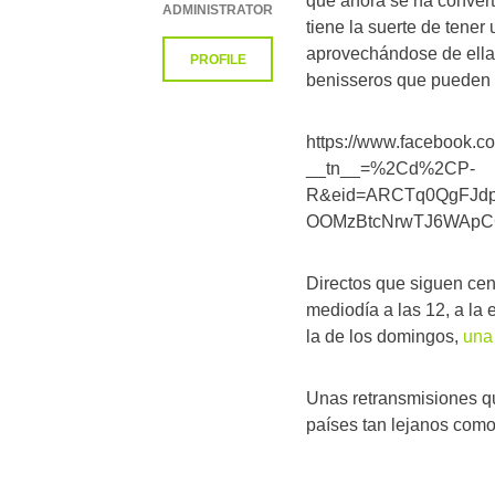
que ahora se ha convert
ADMINISTRATOR
tiene la suerte de tener
aprovechándose de ellas
PROFILE
benisseros que pueden 
https://www.facebook.
__tn__=%2Cd%2CP-
R&eid=ARCTq0QgFJdp
OOMzBtcNrwTJ6WApC
Directos que siguen cen
mediodía a las 12, a la 
la de los domingos,
una 
Unas retransmisiones q
países tan lejanos como 