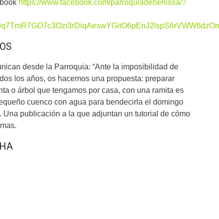
cebook
https://www.facebook.com/parroquiadebenissa/?
q9q7TmR7GO7c3Ozi3rDiqAeswYGitO6pEnJ2lspS6rVWW6dzOm
OS
ican desde la Parroquia: “Ante la imposibilidad de
dos los años, os hacemos una propuesta: preparar
ta o árbol que tengamos por casa, con una ramita es
pequeño cuenco con agua para bendecirla el domingo
. Una publicación a la que adjuntan un tutorial de cómo
lmas.
CHA