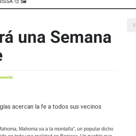
ISSA 🎨 🖼
irá una Semana
e
mments
gías acercan la fe a todos sus vecinos
 Mahoma, Mahoma va a la montaña”, un popular dicho