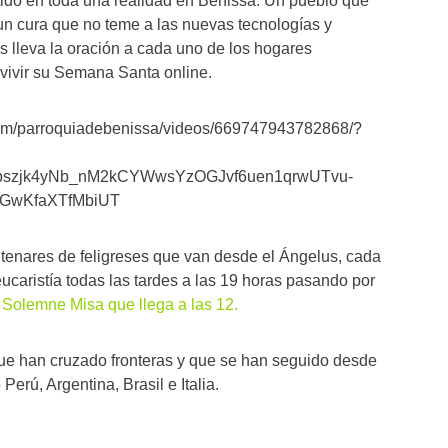
ido en toda una realidad en Benissa. Un pueblo que
 un cura que no teme a las nuevas tecnologías y
 lleva la oración a cada uno de los hogares
vivir su Semana Santa online.
com/parroquiadebenissa/videos/669747943782868/?
szjk4yNb_nM2kCYWwsYzOGJvf6uen1qrwUTvu-
GwKfaXTfMbiUT
tenares de feligreses que van desde el Ángelus, cada
eucaristía todas las tardes a las 19 horas pasando por
Solemne Misa que llega a las 12.
ue han cruzado fronteras y que se han seguido desde
Perú, Argentina, Brasil e Italia.