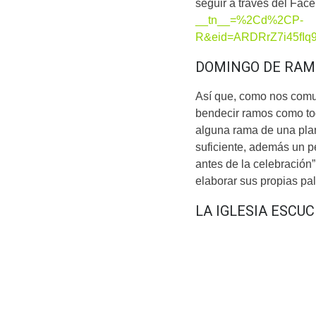
seguir a través del Fa
__tn__=%2Cd%2CP-
R&eid=ARDRrZ7i45fI
DOMINGO DE RAM
Así que, como nos comun
bendecir ramos como to
alguna rama de una plan
suficiente, además un 
antes de la celebración”
elaborar sus propias pa
LA IGLESIA ESCU