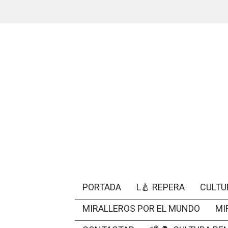
PORTADA
L🍐 REPERA
CULTU
MIRALLEROS POR EL MUNDO
MI