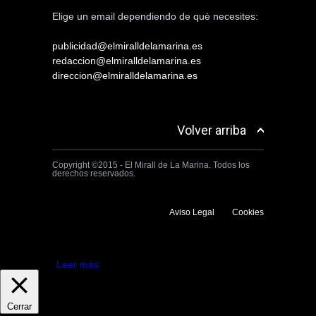
Elige un email dependiendo de què necesites:
publicidad@elmiralldelamarina.es
redaccion@elmiralldelamarina.es
direccion@elmiralldelamarina.es
Volver arriba
Copyright ©2015 - El Mirall de La Marina. Todos los
derechos reservados.
Aviso Legal
Cookies
Utilizamos cookies propias y de terceros para mejorar la experiencia
de navegación. Si continuas navegando consideramos que aceptas su
uso.
Aceptar
Leer más
Cerrar