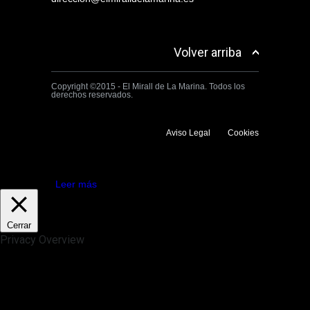
Volver arriba
Copyright ©2015 - El Mirall de La Marina. Todos los
derechos reservados.
Aviso Legal
Cookies
Utilizamos cookies propias y de terceros para mejorar la experiencia
de navegación. Si continuas navegando consideramos que aceptas su
uso.
Aceptar
Leer más
Cerrar
Privacy Overview
This website uses cookies to improve your experience while you
navigate through the website. Out of these, the cookies that are
categorized as necessary are stored on your browser as they are
essential for the working of basic functionalities of the website. We also
use third-party cookies that help us analyze and understand how you
use this website. These cookies will be stored in your browser only