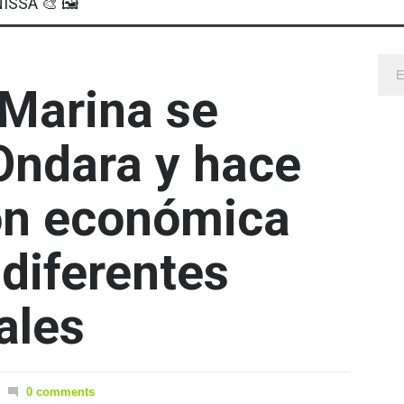
ISSA 🎨 🖼
 Marina se
Ondara y hace
ón económica
 diferentes
ales
0 comments