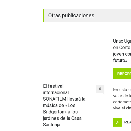
Otras publicaciones
Unax Uga
en Corto
joven c
futuro»
REPOR
El festival
0
En esta e
internacional
valor de l
SONAFILM llevará la
cortomet
música de «Los
vive el c
Bridgerton» a los
jardines de la Casa
RE
Santonja