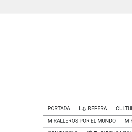
PORTADA
L🍐 REPERA
CULTU
MIRALLEROS POR EL MUNDO
MI