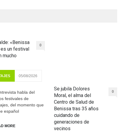
lde: «Benissa
0
 es un festival
on mucho
TAJES
05/08/2026
Se jubila Dolores
0
ntrevista habla del
Moral, el alma del
os festivales de
Centro de Salud de
rajes, del momento que
Benissa tras 35 años
ine español
cuidando de
generaciones de
AD MORE
vecinos