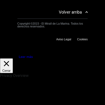
Volver arriba
Copyright ©2015 - El Mirall de La Marina. Todos los
derechos reservados.
Aviso Legal
Cookies
Utilizamos cookies propias y de terceros para mejorar la experiencia
de navegación. Si continuas navegando consideramos que aceptas su
uso.
Aceptar
Leer más
Cerrar
Privacy Overview
This website uses cookies to improve your experience while you
navigate through the website. Out of these, the cookies that are
categorized as necessary are stored on your browser as they are
essential for the working of basic functionalities of the website. We also
use third-party cookies that help us analyze and understand how you
use this website. These cookies will be stored in your browser only
with your consent. You also have the option to opt-out of these
cookies. But opting out of some of these cookies may affect your