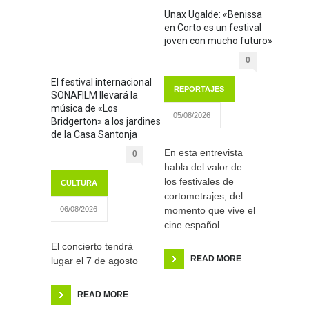
Unax Ugalde: «Benissa
en Corto es un festival
joven con mucho futuro»
0
El festival internacional
REPORTAJES
SONAFILM llevará la
música de «Los
05/08/2026
Bridgerton» a los jardines
de la Casa Santonja
En esta entrevista
0
habla del valor de
los festivales de
CULTURA
cortometrajes, del
momento que vive el
06/08/2026
cine español
El concierto tendrá
READ MORE
lugar el 7 de agosto
READ MORE