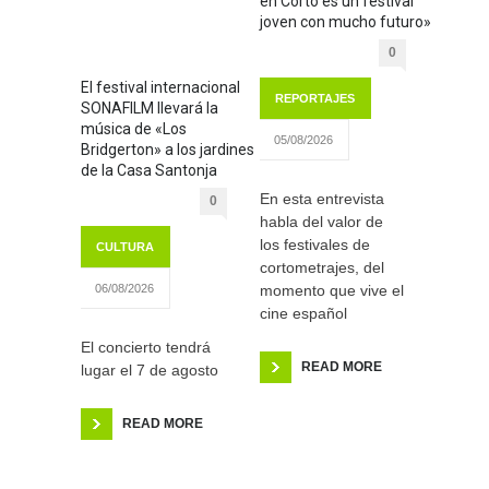
en Corto es un festival
joven con mucho futuro»
0
El festival internacional
REPORTAJES
SONAFILM llevará la
música de «Los
05/08/2026
Bridgerton» a los jardines
de la Casa Santonja
En esta entrevista
0
habla del valor de
los festivales de
CULTURA
cortometrajes, del
momento que vive el
06/08/2026
cine español
El concierto tendrá
READ MORE
lugar el 7 de agosto
READ MORE