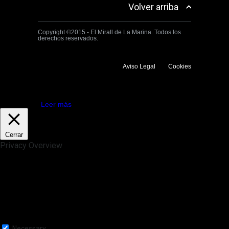
Volver arriba
Copyright ©2015 - El Mirall de La Marina. Todos los
derechos reservados.
Aviso Legal
Cookies
Utilizamos cookies propias y de terceros para mejorar la experiencia
de navegación. Si continuas navegando consideramos que aceptas su
uso.
Aceptar
Leer más
Cerrar
Privacy Overview
This website uses cookies to improve your experience while you
navigate through the website. Out of these, the cookies that are
categorized as necessary are stored on your browser as they are
essential for the working of basic functionalities of the website. We also
use third-party cookies that help us analyze and understand how you
use this website. These cookies will be stored in your browser only
with your consent. You also have the option to opt-out of these
cookies. But opting out of some of these cookies may affect your
browsing experience.
Necessary
Necessary