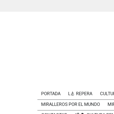
PORTADA
L🍐 REPERA
CULTU
MIRALLEROS POR EL MUNDO
MI