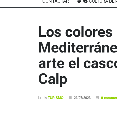
CONTACTAR
📽 🎭 CULTURA BEN
Los colores 
Mediterráne
arte el casc
Calp
In
TURISMO
21/07/2023
0 commen