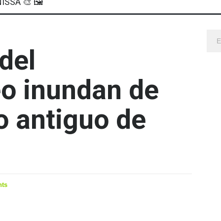
ISSA 🎨 🖼
del
o inundan de
o antiguo de
ts