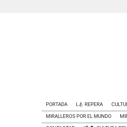
PORTADA
L🍐 REPERA
CULTU
MIRALLEROS POR EL MUNDO
MI