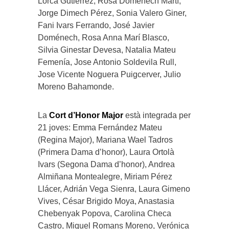
Lorca Gutiérrez, Rosa Doménech Martí,
Jorge Dimech Pérez, Sonia Valero Giner,
Fani Ivars Ferrando, José Javier
Doménech, Rosa Anna Marí Blasco,
Silvia Ginestar Devesa, Natalia Mateu
Femenía, Jose Antonio Soldevila Rull,
Jose Vicente Noguera Puigcerver, Julio
Moreno Bahamonde.
La
Cort d’Honor Major
està integrada per
21 joves: Emma Fernández Mateu
(Regina Major), Mariana Wael Tadros
(Primera Dama d’honor), Laura Ortolà
Ivars (Segona Dama d’honor), Andrea
Almiñana Montealegre, Miriam Pérez
Llácer, Adrián Vega Sienra, Laura Gimeno
Vives, César Brigido Moya, Anastasia
Chebenyak Popova, Carolina Checa
Castro, Miquel Romans Moreno, Verónica