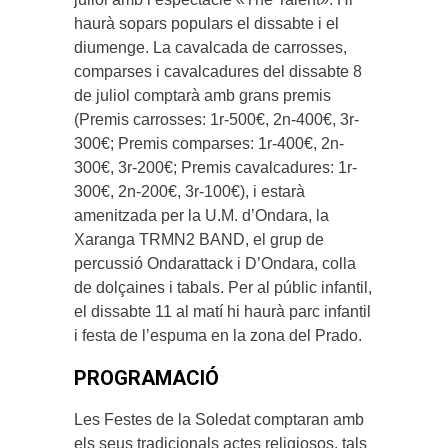
haurà sopars populars el dissabte i el
diumenge. La cavalcada de carrosses,
comparses i cavalcadures del dissabte 8
de juliol comptarà amb grans premis
(Premis carrosses: 1r-500€, 2n-400€, 3r-
300€; Premis comparses: 1r-400€, 2n-
300€, 3r-200€; Premis cavalcadures: 1r-
300€, 2n-200€, 3r-100€), i estarà
amenitzada per la U.M. d’Ondara, la
Xaranga TRMN2 BAND, el grup de
percussió Ondarattack i D’Ondara, colla
de dolçaines i tabals. Per al públic infantil,
el dissabte 11 al matí hi haurà parc infantil
i festa de l’espuma en la zona del Prado.
PROGRAMACIÓ
Les Festes de la Soledat comptaran amb
els seus tradicionals actes religiosos, tals