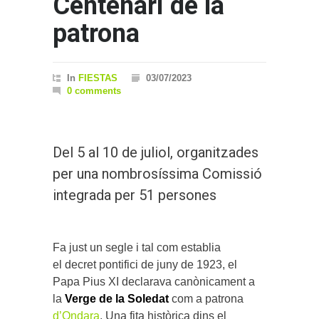
Centenari de la
patrona
In
FIESTAS
03/07/2023
0 comments
Del 5 al 10 de juliol, organitzades
per una nombrosíssima Comissió
integrada per 51 persones
Fa just un segle i tal com establia
el decret pontifici de juny de 1923, el
Papa Pius XI declarava canònicament a
la
Verge de la Soledat
com a patrona
d’Ondara
. Una fita històrica dins el