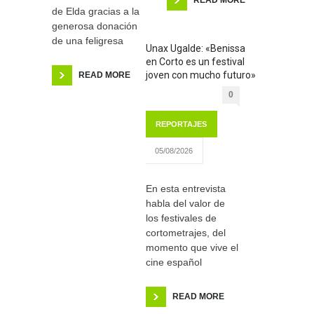
de Elda gracias a la
generosa donación
de una feligresa
Unax Ugalde: «Benissa
en Corto es un festival
joven con mucho futuro»
READ MORE
0
REPORTAJES
05/08/2026
En esta entrevista
habla del valor de
los festivales de
cortometrajes, del
momento que vive el
cine español
READ MORE