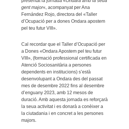
presentat la jornada «
Ondara amb la seua
gent major
«, acompanyat per Ana
Fernández Rojo, directora del «Taller
d’Ocupació per a dones Ondara apostem
pel teu futur VIII».
Cal recordar que el Taller d’Ocupació per
a Dones «Ondara Apostem pel teu futur
VIII», (formació professional certificada en
Atenció Sociosanitària a persones
dependents en institucions) s’està
desenvolupant a Ondara des del passat
mes de desembre 2022 fins al desembre
d’enguany 2023, amb 12 mesos de
duració. Amb aquesta jornada es reforçarà
la seua activitat i es donarà a conèixer a
la ciutadania i en concret a les persones
majors.