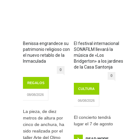
Benissa engrandece su
El festival internacional
patrimonio religioso con
SONAFILM llevará la
el nuevo retablo de la
música de «Los
Inmaculada
Bridgerton» a los jardines
de la Casa Santonja
0
0
REGALOS
CULTURA
08/08/2026
06/08/2026
La pieza, de diez
El concierto tendrá
metros de altura por
lugar el 7 de agosto
cinco de anchura, ha
sido realizada por el
taller Arte del Olmo
READ MORE