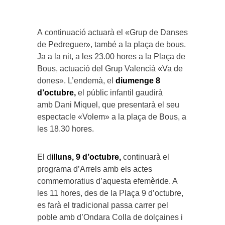
A continuació actuarà el «Grup de Danses
de Pedreguer», també a la plaça de bous.
Ja a la nit, a les 23.00 hores a la Plaça de
Bous, actuació del Grup Valencià «Va de
dones». L’endemà, el
diumenge 8
d’octubre,
el públic infantil gaudirà
amb Dani Miquel, que presentarà el seu
espectacle «Volem» a la plaça de Bous, a
les 18.30 hores.
El d
illuns, 9 d’octubre,
continuarà el
programa d’Arrels
amb els actes
commemoratius d’aquesta efemèride. A
les 11 hores, des de la Plaça 9 d’octubre,
es farà el tradicional passa carrer pel
poble amb d’Ondara Colla de dolçaines i