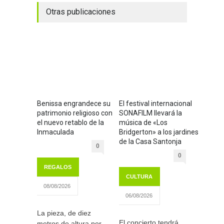
Otras publicaciones
Benissa engrandece su
El festival internacional
patrimonio religioso con
SONAFILM llevará la
el nuevo retablo de la
música de «Los
Inmaculada
Bridgerton» a los jardines
de la Casa Santonja
0
0
REGALOS
CULTURA
08/08/2026
06/08/2026
La pieza, de diez
El concierto tendrá
metros de altura por