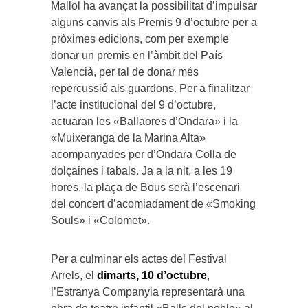
Mallol ha avançat la possibilitat d’impulsar
alguns canvis als Premis 9 d’octubre per a
pròximes edicions, com per exemple
donar un premis en l’àmbit del País
Valencià, per tal de donar més
repercussió als guardons. Per a finalitzar
l’acte institucional del 9 d’octubre,
actuaran les «Ballaores d’Ondara» i la
«Muixeranga de la Marina Alta»
acompanyades per d’Ondara Colla de
dolçaines i tabals. Ja a la nit, a les 19
hores, la plaça de Bous serà l’escenari
del concert d’acomiadament de «Smoking
Souls» i «Colomet».
Per a culminar els actes del Festival
Arrels, el
dimarts, 10 d’octubre
,
l’Estranya Companyia representarà una