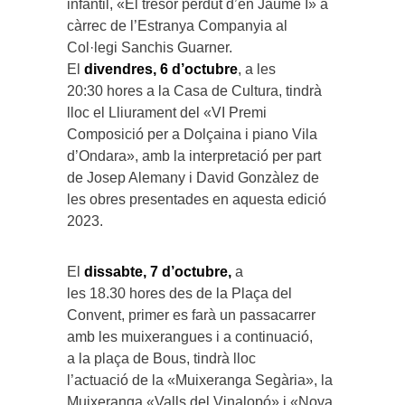
infantil, «El tresor perdut d’en Jaume I» a
càrrec de l’Estranya Companyia al
Col·legi Sanchis Guarner.
El
divendres, 6 d’octubre
, a les
20:30 hores a la Casa de Cultura, tindrà
lloc el Lliurament del «VI Premi
Composició per a Dolçaina i piano Vila
d’Ondara», amb la interpretació per part
de Josep Alemany i David Gonzàlez de
les obres presentades en aquesta edició
2023.
El
dissabte, 7 d’octubre,
a
les 18.30 hores des de la Plaça del
Convent, primer es farà un passacarrer
amb les muixerangues i a continuació,
a la plaça de Bous, tindrà lloc
l’actuació de la «Muixeranga Segària», la
Muixeranga «Valls del Vinalopó» i «Nova