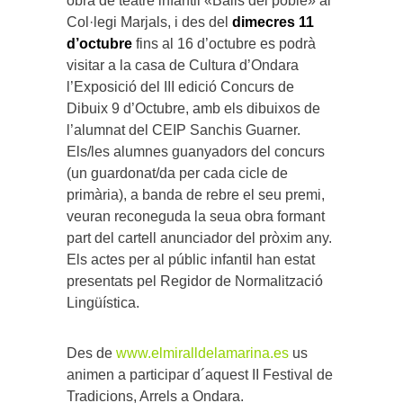
obra de teatre infantil «Balls del poble» al
Col·legi Marjals, i des del
dimecres 11
d’octubre
fins al 16 d’octubre es podrà
visitar a la casa de Cultura d’Ondara
l’Exposició del III edició Concurs de
Dibuix 9 d’Octubre, amb els dibuixos de
l’alumnat del CEIP Sanchis Guarner.
Els/les alumnes guanyadors del concurs
(un guardonat/da per cada cicle de
primària), a banda de rebre el seu premi,
veuran reconeguda la seua obra formant
part del cartell anunciador del pròxim any.
Els actes per al públic infantil han estat
presentats pel Regidor de Normalització
Lingüística.
Des de
www.elmiralldelamarina.es
us
animen a participar d´aquest II Festival de
Tradicions, Arrels a Ondara.