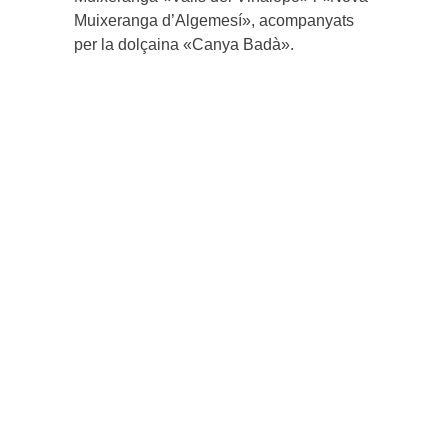
Muixeranga d’Algemesí», acompanyats
per la dolçaina «Canya Badà».