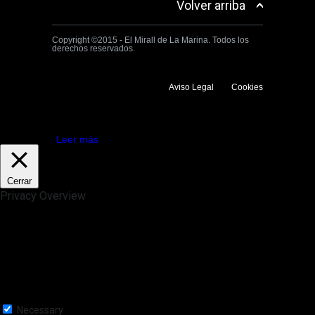
Volver arriba
Copyright ©2015 - El Mirall de La Marina. Todos los
derechos reservados.
Aviso Legal
Cookies
Utilizamos cookies propias y de terceros para mejorar la experiencia
de navegación. Si continuas navegando consideramos que aceptas su
uso.
Aceptar
Leer más
Cerrar
Privacy Overview
This website uses cookies to improve your experience while you
navigate through the website. Out of these, the cookies that are
categorized as necessary are stored on your browser as they are
essential for the working of basic functionalities of the website. We also
use third-party cookies that help us analyze and understand how you
use this website. These cookies will be stored in your browser only
with your consent. You also have the option to opt-out of these
cookies. But opting out of some of these cookies may affect your
browsing experience.
Necessary
Necessary