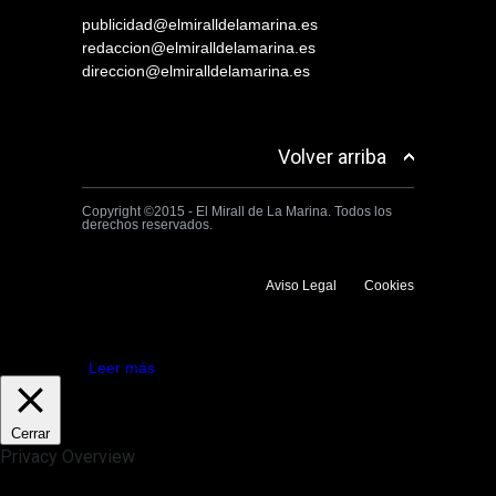
publicidad@elmiralldelamarina.es
redaccion@elmiralldelamarina.es
direccion@elmiralldelamarina.es
Volver arriba
Copyright ©2015 - El Mirall de La Marina. Todos los
derechos reservados.
Aviso Legal
Cookies
Utilizamos cookies propias y de terceros para mejorar la experiencia
de navegación. Si continuas navegando consideramos que aceptas su
uso.
Aceptar
Leer más
Cerrar
Privacy Overview
This website uses cookies to improve your experience while you
navigate through the website. Out of these, the cookies that are