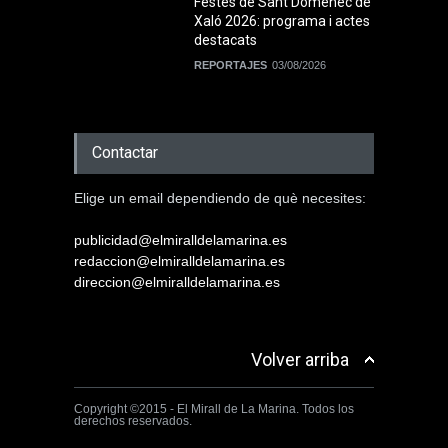
Festes de Sant Domènec de
Xaló 2026: programa i actes
destacats
REPORTAJES
03/08/2026
Contactar
Elige un email dependiendo de què necesites:
publicidad@elmiralldelamarina.es
redaccion@elmiralldelamarina.es
direccion@elmiralldelamarina.es
Volver arriba
Copyright ©2015 - El Mirall de La Marina. Todos los
derechos reservados.