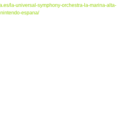
na.es/la-universal-symphony-orchestra-la-marina-alta-
-nintendo-espana/