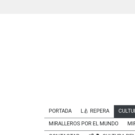
PORTADA
L🍐 REPERA
CULTU
MIRALLEROS POR EL MUNDO
MI