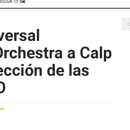
ISSA 🎨 🖼
versal
rchestra a Calp
ección de las
O
ts