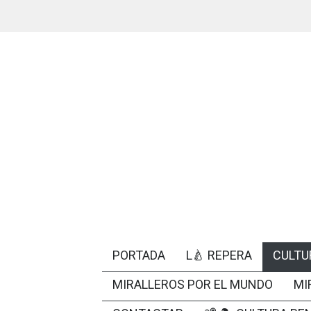
PORTADA
L🍐 REPERA
CULTU
MIRALLEROS POR EL MUNDO
MI