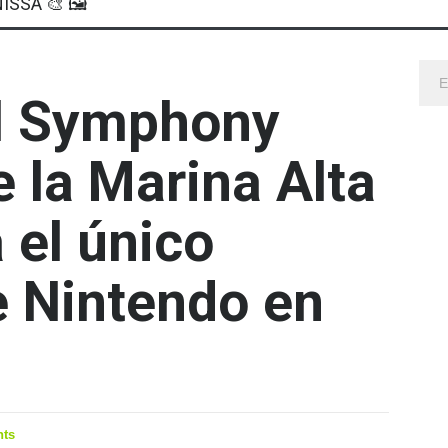
ISSA 🎨 🖼
al Symphony
 la Marina Alta
 el único
e Nintendo en
ts