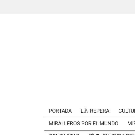
PORTADA
L🍐 REPERA
CULTU
MIRALLEROS POR EL MUNDO
MI