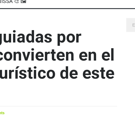
ISSA 🎨 🖼
guiadas por
convierten en el
urístico de este
ts