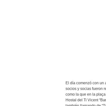
El día comenzó con un a
socios y socias fueron
como la que en la plaça 
Hostal del Ti Vicent “Ba
también llamando de “Tar