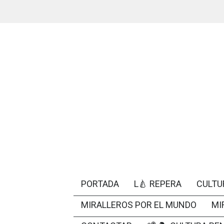
PORTADA
L🍐 REPERA
CULTU
MIRALLEROS POR EL MUNDO
MI