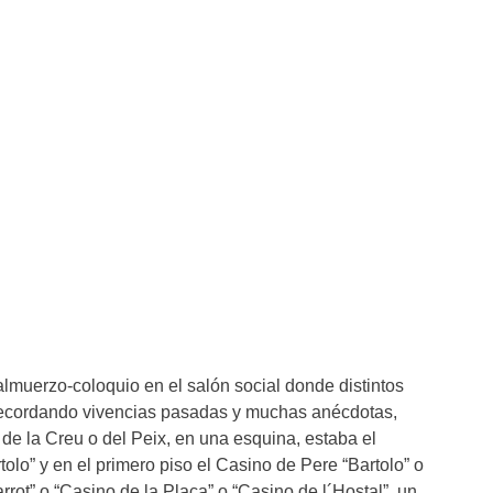
lmuerzo-coloquio en el salón social donde distintos
 recordando vivencias pasadas y muchas anécdotas,
de la Creu o del Peix, en una esquina, estaba el
rtolo” y en el primero piso el Casino de Pere “Bartolo” o
rot” o “Casino de la Plaça” o “Casino de l´Hostal”, un