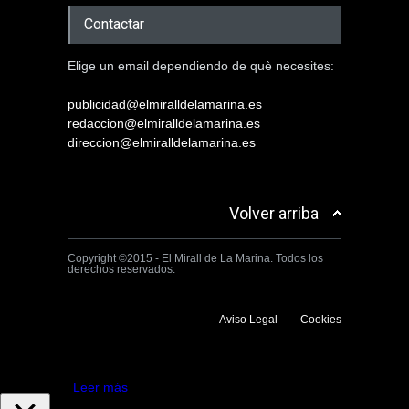
Contactar
Elige un email dependiendo de què necesites:
publicidad@elmiralldelamarina.es
redaccion@elmiralldelamarina.es
direccion@elmiralldelamarina.es
Volver arriba
Copyright ©2015 - El Mirall de La Marina. Todos los
derechos reservados.
Aviso Legal
Cookies
Utilizamos cookies propias y de terceros para mejorar la experiencia
de navegación. Si continuas navegando consideramos que aceptas su
uso.
Aceptar
Leer más