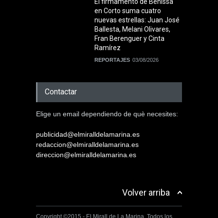
El firmamento de Benissa
en Corto suma cuatro
nuevas estrellas: Juan José
Ballesta, Melani Olivares,
Fran Berenguer y Cinta
Ramírez
REPORTAJES
03/08/2026
Contactar
Elige un email dependiendo de què necesites:
publicidad@elmiralldelamarina.es
redaccion@elmiralldelamarina.es
direccion@elmiralldelamarina.es
Volver arriba
Copyright ©2015 - El Mirall de La Marina. Todos los