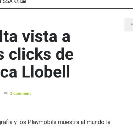
ISSA 🎨 🖼
ta vista a
s clicks de
ca Llobell
1 comment
grafía y los Playmobils muestra al mundo la