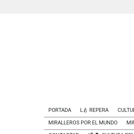
PORTADA
L🍐 REPERA
CULTU
MIRALLEROS POR EL MUNDO
MI