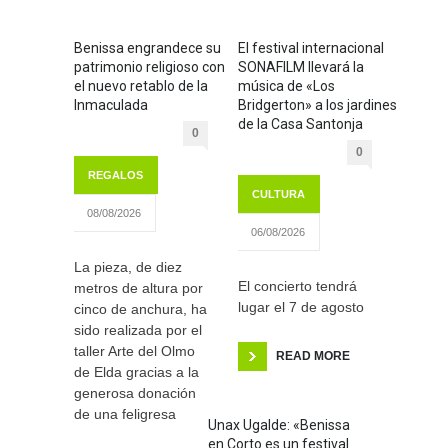
Benissa engrandece su
El festival internacional
patrimonio religioso con
SONAFILM llevará la
el nuevo retablo de la
música de «Los
Inmaculada
Bridgerton» a los jardines
de la Casa Santonja
0
0
REGALOS
CULTURA
08/08/2026
06/08/2026
La pieza, de diez
El concierto tendrá
metros de altura por
lugar el 7 de agosto
cinco de anchura, ha
sido realizada por el
taller Arte del Olmo
READ MORE
de Elda gracias a la
generosa donación
de una feligresa
Unax Ugalde: «Benissa
en Corto es un festival