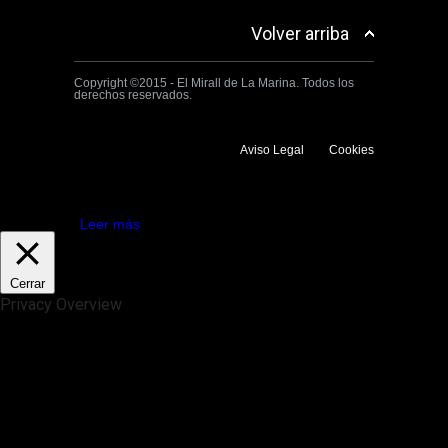
Volver arriba
Copyright ©2015 - El Mirall de La Marina. Todos los
derechos reservados.
Aviso Legal
Cookies
Utilizamos cookies propias y de terceros para mejorar la experiencia
de navegación. Si continuas navegando consideramos que aceptas su
uso.
Aceptar
Leer más
Cerrar
Privacy Overview
This website uses cookies to improve your experience while you
navigate through the website. Out of these, the cookies that are
categorized as necessary are stored on your browser as they are
essential for the working of basic functionalities of the website. We also
use third-party cookies that help us analyze and understand how you
use this website. These cookies will be stored in your browser only
with your consent. You also have the option to opt-out of these
cookies. But opting out of some of these cookies may affect your
browsing experience.