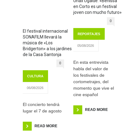
Unax Ugalde: «Benissa
en Corto es un festival
joven con mucho futuro»
0
El festival internacional
REPORTAJES
SONAFILM llevará la
música de «Los
05/08/2026
Bridgerton» a los jardines
de la Casa Santonja
En esta entrevista
0
habla del valor de
los festivales de
CULTURA
cortometrajes, del
momento que vive el
06/08/2026
cine español
El concierto tendrá
READ MORE
lugar el 7 de agosto
READ MORE