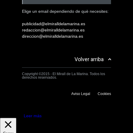
Elige un email dependiendo de què necesites:
publicidad@elmiralldelamarina.es
redaccion@elmiralldelamarina.es
direccion@elmiralldelamarina.es
Volver arriba
Copyright ©2015 - El Mirall de La Marina. Todos los
derechos reservados.
Aviso Legal
Cookies
Utilizamos cookies propias y de terceros para mejorar la experiencia
de navegación. Si continuas navegando consideramos que aceptas su
uso.
Aceptar
Leer más